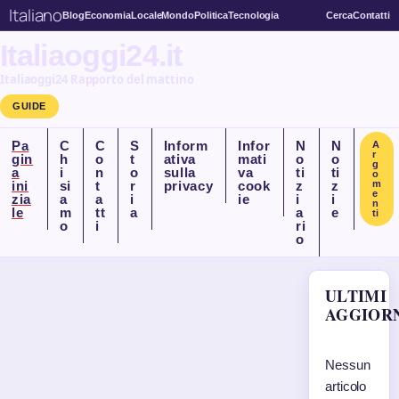
Italiano
Blog
Economia
Locale
Mondo
Politica
Tecnologia
Cerca
Contatti
Italiaoggi24.it
Italiaoggi24 Rapporto del mattino
GUIDE
Pa
C
C
S
Inform
Infor
N
N
A
r
gin
h
o
t
ativa
mati
o
o
g
a
i
n
o
sulla
va
ti
ti
o
ini
si
t
r
privacy
cook
z
z
m
e
zia
a
a
i
ie
i
i
n
le
m
tt
a
a
e
ti
o
i
ri
o
ULTIMI
AGGIOR
Nessun
articolo