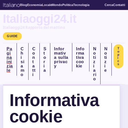
Italiano
Blog
Economia
Locale
Mondo
Politica
Tecnologia
Cerca
Contatti
Italiaoggi24.it
Italiaoggi24 Rapporto del mattino
GUIDE
Pa
C
C
S
Infor
Info
N
N
T
o
gi
h
o
t
mativ
rma
o
o
p
na
i
n
o
a sulla
tiva
ti
ti
i
ini
si
t
r
privac
coo
z
z
c
s
zia
a
a
i
y
kie
i
i
le
m
tt
a
a
e
o
i
ri
o
Informativa
cookie