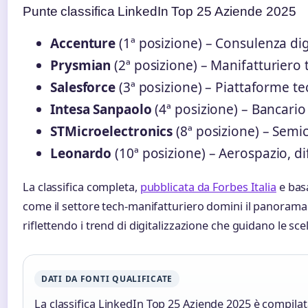
Punte classifica LinkedIn Top 25 Aziende 2025
Accenture
(1ª posizione) – Consulenza di
Prysmian
(2ª posizione) – Manifatturiero 
Salesforce
(3ª posizione) – Piattaforme t
Intesa Sanpaolo
(4ª posizione) – Bancario
STMicroelectronics
(8ª posizione) – Semi
Leonardo
(10ª posizione) – Aerospazio, di
La classifica completa,
pubblicata da Forbes Italia
e basa
come il settore tech-manifatturiero domini il panorama 
riflettendo i trend di digitalizzazione che guidano le scel
DATI DA FONTI QUALIFICATE
La classifica LinkedIn Top 25 Aziende 2025 è compilat