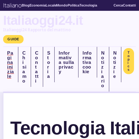
Italiano
Blog
Economia
Locale
Mondo
Politica
Tecnologia
Cerca
Contatti
Italiaoggi24.it
Italiaoggi24 Rapporto del mattino
GUIDE
Pa
C
C
S
Infor
Info
N
N
T
o
gi
h
o
t
mativ
rma
o
o
p
na
i
n
o
a sulla
tiva
ti
ti
i
ini
si
t
r
privac
coo
z
z
c
s
zia
a
a
i
y
kie
i
i
le
m
tt
a
a
e
o
i
ri
o
Tecnologia Ita