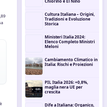
Chiorino e El Niño
Cultura Italiana – Origini,
,89
Tradizioni e Evoluzione
sa
Storica
Ministeri Italia 2024:
Elenco Completo Ministri
Meloni
Cambiamento Climatico in
Italia: Rischi e Proiezioni
PIL Italia 2026: +0,8%,
maglia nera UE per
crescita
 è
Dife a Italiana: Organico,