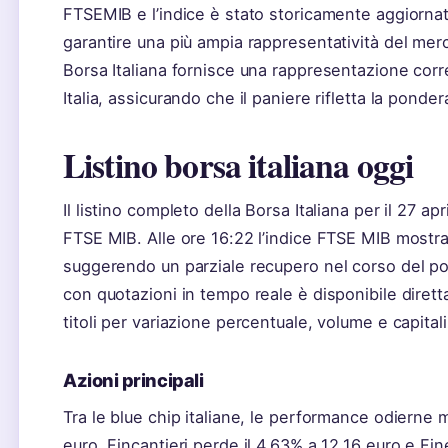
FTSEMIB e l’indice è stato storicamente aggiornato d
garantire una più ampia rappresentatività del merc
Borsa Italiana fornisce una rappresentazione corre
Italia, assicurando che il paniere rifletta la ponde
Listino borsa italiana oggi
Il listino completo della Borsa Italiana per il 27 a
FTSE MIB. Alle ore 16:22 l’indice FTSE MIB mostra
suggerendo un parziale recupero nel corso del pome
con quotazioni in tempo reale è disponibile direttam
titoli per variazione percentuale, volume e capital
Azioni principali
Tra le blue chip italiane, le performance odierne
euro, Fincantieri perde il 4,63% a 12,16 euro e Fi