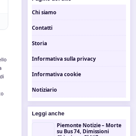
Chi siamo
Contatti
Storia
Informativa sulla privacy
llo
a
Informativa cookie
di
Notiziario
to
Leggi anche
Piemonte Notizie – Morte
su Bus 74, Dimissioni
o