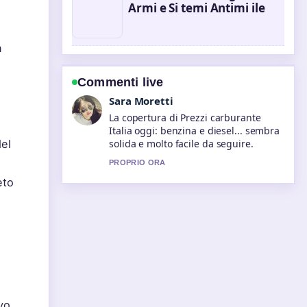
Armi e Si temi Antimi ile
n
Commenti live
Giulia Rossi
Ottimo lavoro di verifica intorno a
Produzione industriale Italia: dati
2025 e previsioni.... Piu testate
del
dovrebbero scrivere cosi.
3 MIN FA
eto
vo,