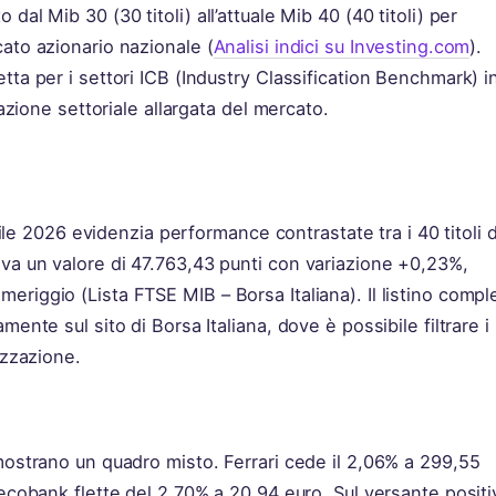
al Mib 30 (30 titoli) all’attuale Mib 40 (40 titoli) per
ato azionario nazionale (
Analisi indici su Investing.com
).
tta per i settori ICB (Industry Classification Benchmark) i
razione settoriale allargata del mercato.
prile 2026 evidenzia performance contrastate tra i 40 titoli 
va un valore di 47.763,43 punti con variazione +0,23%,
riggio (Lista FTSE MIB – Borsa Italiana). Il listino compl
ente sul sito di Borsa Italiana, dove è possibile filtrare i
izzazione.
 mostrano un quadro misto. Ferrari cede il 2,06% a 299,55
necobank flette del 2,70% a 20,94 euro. Sul versante positi