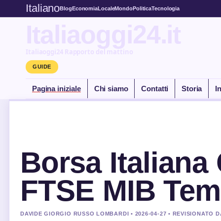
Italiano
Blog
Economia
Locale
Mondo
Politica
Tecnologia
Italiaoggi24.it
Italiaoggi24 Rapporto del mattino
GUIDE
Pagina iniziale
Chi siamo
Contatti
Storia
I
Borsa Italiana
FTSE MIB Tem
DAVIDE GIORGIO RUSSO LOMBARDI • 2026-04-27 • REVISIONATO