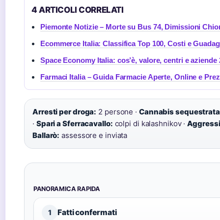
4 ARTICOLI CORRELATI
Piemonte Notizie – Morte su Bus 74, Dimissioni Chior
Ecommerce Italia: Classifica Top 100, Costi e Guadag
Space Economy Italia: cos’è, valore, centri e aziende
Farmaci Italia – Guida Farmacie Aperte, Online e Prez
Arresti per droga:
2 persone ·
Cannabis sequestrata
·
Spari a Sferracavallo:
colpi di kalashnikov ·
Aggressi
Ballarò:
assessore e inviata
PANORAMICA RAPIDA
Fatti confermati
1