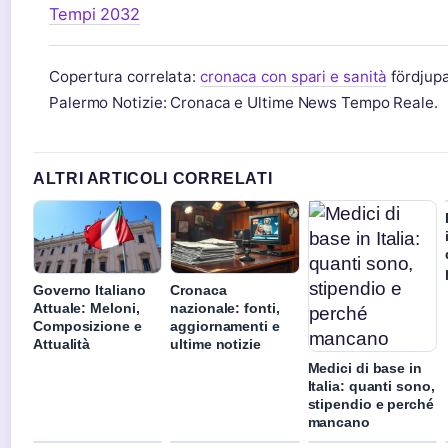
Tempi 2032
Copertura correlata:
cronaca con spari e sanità
fördjupa
Palermo Notizie: Cronaca e Ultime News Tempo Reale.
ALTRI ARTICOLI CORRELATI
Governo Italiano
Cronaca
Attuale: Meloni,
nazionale: fonti,
Composizione e
aggiornamenti e
Attualità
ultime notizie
Medici di base in
Italia: quanti sono,
stipendio e perché
mancano