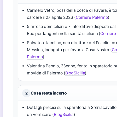
Carmelo Vetro, boss della cosca di Favara, è to
carcere il 27 aprile 2026 (
Corriere Palermo
)
5 arresti domiciliari e 7 interdittive disposti da
Bue per tangenti nella sanità siciliana (
Corriere
Salvatore Iacolino, neo direttore del Policlinico 
Messina, indagato per favori a Cosa Nostra (
Co
Palermo
)
Valentina Peonio, 33enne, ferita in sparatoria n
movida di Palermo (
BlogSicilia
)
Cosa resta incerto
2
Dettagli precisi sulla sparatoria a Sferracavall
da verificare (
BlogSicilia
)