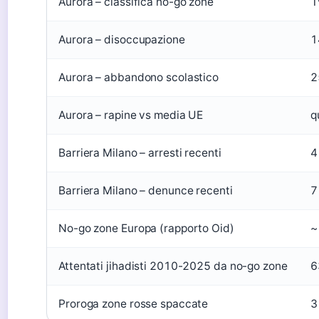
Aurora – classifica no-go zone
1
Aurora – disoccupazione
1
Aurora – abbandono scolastico
2
Aurora – rapine vs media UE
q
Barriera Milano – arresti recenti
4
Barriera Milano – denunce recenti
7
No-go zone Europa (rapporto Oid)
~
Attentati jihadisti 2010-2025 da no-go zone
6
Proroga zone rosse spaccate
3