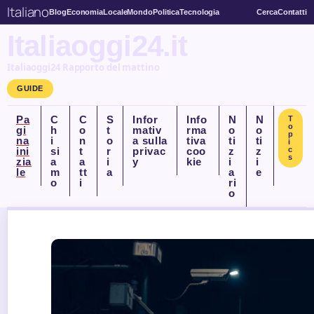
Italiano
Blog
Economia
Locale
Mondo
Politica
Tecnologia
Cerca
Contatti
Italiaoggi24.it
Italiaoggi24 Rapporto del mattino
GUIDE
Pa
C
C
S
Infor
Info
N
N
T
o
gi
h
o
t
mativ
rma
o
o
p
na
i
n
o
a sulla
tiva
ti
ti
i
ini
si
t
r
privac
coo
z
z
c
s
zia
a
a
i
y
kie
i
i
le
m
tt
a
a
e
o
i
ri
o