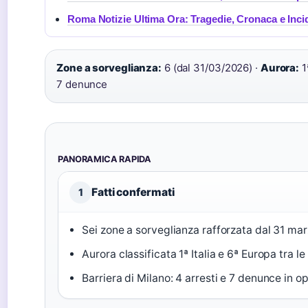
Roma Notizie Ultima Ora: Tragedie, Cronaca e Inci
Zone a sorveglianza:
6 (dal 31/03/2026) ·
Aurora:
1
7 denunce
PANORAMICA RAPIDA
Fatti confermati
1
Sei zone a sorveglianza rafforzata dal 31 ma
Aurora classificata 1ª Italia e 6ª Europa tra l
Barriera di Milano: 4 arresti e 7 denunce in op