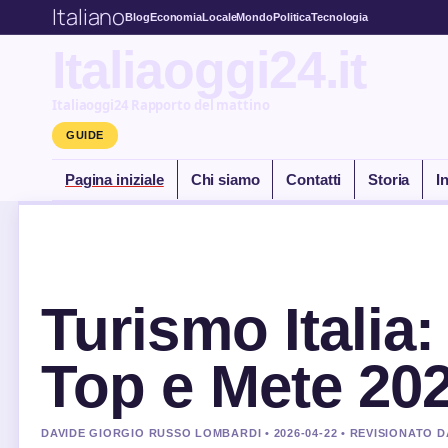
Italiano
Blog
Economia
Locale
Mondo
Politica
Tecnologia
Italiaoggi24.it
Italiaoggi24 Rapporto del mattino
GUIDE
Pagina iniziale
Chi siamo
Contatti
Storia
I
Turismo Italia: 
Top e Mete 20
DAVIDE GIORGIO RUSSO LOMBARDI • 2026-04-22 • REVISIONATO D