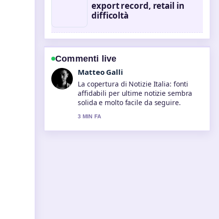
export record, retail in
difficoltà
Commenti live
Chiara Romano
Ottimo lavoro di verifica intorno a
Prezzi carburante Italia oggi: benzina
e diesel.... Piu testate dovrebbero
scrivere cosi.
5 MIN FA