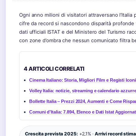
Ogni anno milioni di visitatori attraversano l’Itali
cifre da record si nascondono disparità profonde t
dati ufficiali ISTAT e del Ministero del Turismo r
con zone d’ombra che nessun comunicato filtra b
4 ARTICOLI CORRELATI
Cinema Italiano: Storia, Migliori Film e Registi Iconi
Volley Italia: notizie, streaming e calendario azzurr
Bollette Italia – Prezzi 2024, Aumenti e Come Rispa
Comuni d’Italia: 7.894, Elenco e Dati Istat Aggiornat
Crescita prevista 2025:
+2,1% ·
Arrivi record stima