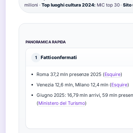
milioni ·
Top luoghi cultura 2024:
MiC top 30 ·
Sito 
PANORAMICA RAPIDA
Fatti confermati
1
Roma 37,2 mln presenze 2025 (
Esquire
)
Venezia 12,6 mln, Milano 12,4 mln (
Esquire
)
Giugno 2025: 16,79 mln arrivi, 59 mln prese
(
Ministero del Turismo
)