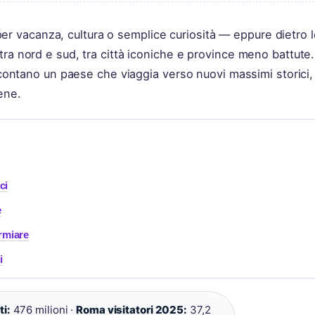
a per vacanza, cultura o semplice curiosità — eppure dietro 
ra nord e sud, tra città iconiche e province meno battute.
accontano un paese che viaggia verso nuovi massimi storici
ene.
ci
e
rmiare
i
ti:
476 milioni ·
Roma visitatori 2025:
37,2