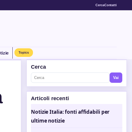
Cerca
Contatti
tizie
Topics
Cerca
Vai
à
Articoli recenti
Notizie Italia: fonti affidabili per
ultime notizie