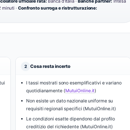
colatore ufficiale rata:
Banca d’Italia ·
Banche partner:
Intesa
2 minuti ·
Confronto surroga e ristrutturazione:
Cosa resta incerto
2
tui
I tassi mostrati sono esemplificativi e variano
quotidianamente (
MutuiOnline.it
)
Non esiste un dato nazionale uniforme su
requisiti regionali specifici (MutuiOnline.it)
Le condizioni esatte dipendono dal profilo
creditizio del richiedente (MutuiOnline.it)