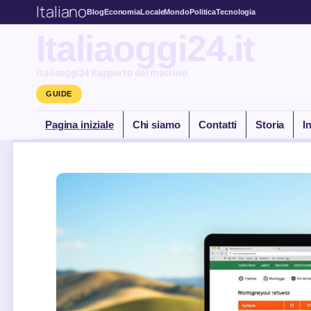
Italiano
Blog
Economia
Locale
Mondo
Politica
Tecnologia
Italiaoggi24.it
Italiaoggi24 Rapporto del mattino
GUIDE
Pagina iniziale
Chi siamo
Contatti
Storia
I