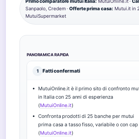
Primo comparatore mutui Italia:
MutuiOnline.it ·
Cal
Sanpaolo, Credem ·
Offerte prima casa:
Mutui.it in 
MutuiSupermarket
PANORAMICA RAPIDA
Fatti confermati
1
MutuiOnline.it è il primo sito di confronto mu
in Italia con 25 anni di esperienza
(
MutuiOnline.it
)
Confronta prodotti di 25 banche per mutui
prima casa a tasso fisso, variabile o con cap
(
MutuiOnline.it
)