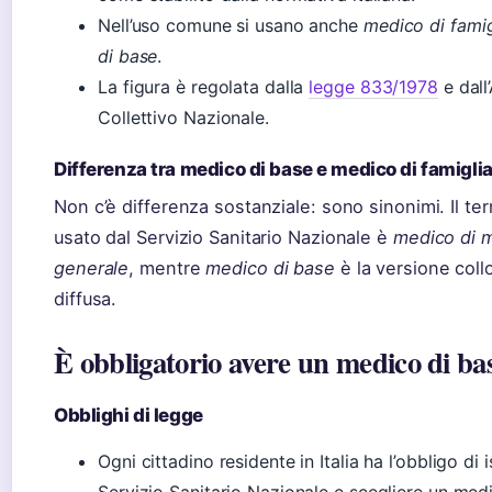
Nell’uso comune si usano anche
medico di famig
di base
.
La figura è regolata dalla
legge 833/1978
e dall
Collettivo Nazionale.
Differenza tra medico di base e medico di famigli
Non c’è differenza sostanziale: sono sinonimi. Il te
usato dal Servizio Sanitario Nazionale è
medico di 
generale
, mentre
medico di base
è la versione coll
diffusa.
È obbligatorio avere un medico di ba
Obblighi di legge
Ogni cittadino residente in Italia ha l’obbligo di i