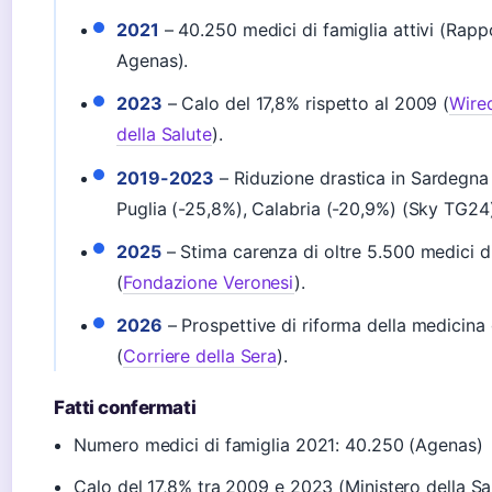
2021
– 40.250 medici di famiglia attivi (Rap
Agenas).
2023
– Calo del 17,8% rispetto al 2009 (
Wired
della Salute
).
2019-2023
– Riduzione drastica in Sardegna
Puglia (-25,8%), Calabria (-20,9%) (Sky TG24)
2025
– Stima carenza di oltre 5.500 medici d
(
Fondazione Veronesi
).
2026
– Prospettive di riforma della medicina
(
Corriere della Sera
).
Fatti confermati
Numero medici di famiglia 2021: 40.250 (Agenas)
Calo del 17,8% tra 2009 e 2023 (Ministero della Sa