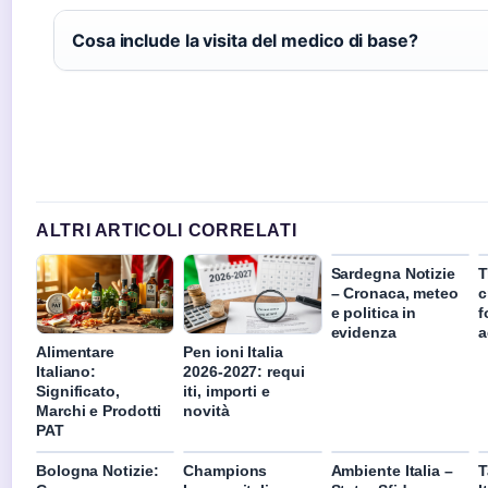
Cosa include la visita del medico di base?
ALTRI ARTICOLI CORRELATI
Sardegna Notizie
T
– Cronaca, meteo
c
e politica in
f
evidenza
a
Alimentare
Pen ioni Italia
Italiano:
2026-2027: requi
Significato,
iti, importi e
Marchi e Prodotti
novità
PAT
Bologna Notizie:
Champions
Ambiente Italia –
T