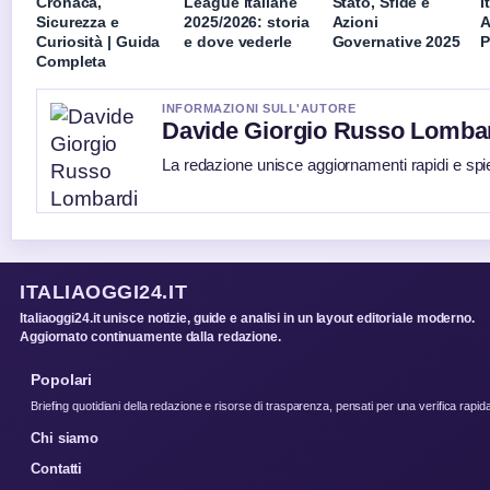
Cronaca,
League italiane
Stato, Sfide e
I
Sicurezza e
2025/2026: storia
Azioni
A
Curiosità | Guida
e dove vederle
Governative 2025
P
Completa
INFORMAZIONI SULL'AUTORE
Davide Giorgio Russo Lomba
La redazione unisce aggiornamenti rapidi e spi
ITALIAOGGI24.IT
Italiaoggi24.it unisce notizie, guide e analisi in un layout editoriale moderno.
Aggiornato continuamente dalla redazione.
Popolari
Briefing quotidiani della redazione e risorse di trasparenza, pensati per una verifica rapid
Chi siamo
Contatti