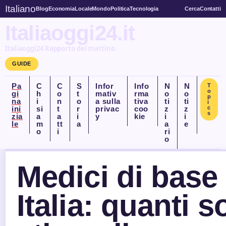
Italiano
Blog
Economia
Locale
Mondo
Politica
Tecnologia
Cerca
Contatti
Italiaoggi24.it
Italiaoggi24 Rapporto del mattino
GUIDE
Pa
C
C
S
Infor
Info
N
N
T
o
gi
h
o
t
mativ
rma
o
o
p
na
i
n
o
a sulla
tiva
ti
ti
i
ini
si
t
r
privac
coo
z
z
c
s
zia
a
a
i
y
kie
i
i
le
m
tt
a
a
e
o
i
ri
o
Medici di base 
Italia: quanti s