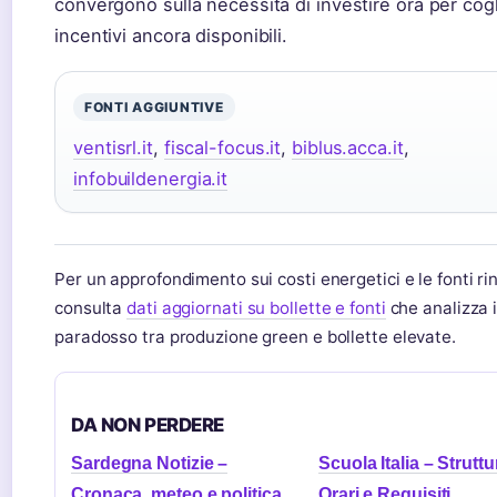
convergono sulla necessità di investire ora per cogl
incentivi ancora disponibili.
FONTI AGGIUNTIVE
ventisrl.it
,
fiscal-focus.it
,
biblus.acca.it
,
infobuildenergia.it
Per un approfondimento sui costi energetici e le fonti rin
consulta
dati aggiornati su bollette e fonti
che analizza i
paradosso tra produzione green e bollette elevate.
DA NON PERDERE
Sardegna Notizie –
Scuola Italia – Struttu
Cronaca, meteo e politica
Orari e Requisiti