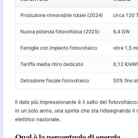
Produzione rinnovabile totale (2024)
circa 120
Nuova potenza fotovoltaica (2025)
6,4 GW
Famiglie con impianto fotovoltaico
oltre 1,5 mi
Tariffa media ritiro dedicato
0,12 €/kW
Detrazione fiscale fotovoltaico
50% fino a
Il dato più impressionante è il salto del fotovoltaic
in un solo anno, una spinta che sta ridisegnando il 
elettrico nazionale.
Qual è la percentuale di energia