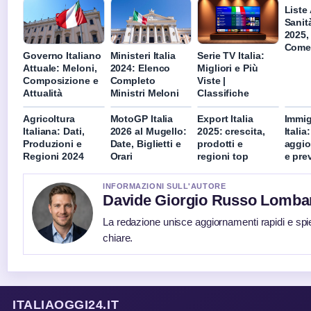
Liste
Sanit
2025, 
Come 
Governo Italiano
Ministeri Italia
Serie TV Italia:
Attuale: Meloni,
2024: Elenco
Migliori e Più
Composizione e
Completo
Viste |
Attualità
Ministri Meloni
Classifiche
Agricoltura
MotoGP Italia
Export Italia
Immig
Italiana: Dati,
2026 al Mugello:
2025: crescita,
Italia
Produzioni e
Date, Biglietti e
prodotti e
aggior
Regioni 2024
Orari
regioni top
e pre
INFORMAZIONI SULL'AUTORE
Davide Giorgio Russo Lomba
La redazione unisce aggiornamenti rapidi e spi
chiare.
ITALIAOGGI24.IT