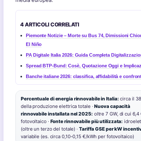
media europea.
4 ARTICOLI CORRELATI
Piemonte Notizie – Morte su Bus 74, Dimissioni Chio
El Niño
PA Digitale Italia 2026: Guida Completa Digitalizzazi
Spread BTP-Bund: Cosè, Quotazione Oggi e Implicaz
Banche italiane 2026: classifica, affidabilità e confron
Percentuale di energia rinnovabile in Italia:
circa il 3
della produzione elettrica totale ·
Nuova capacità
rinnovabile installata nel 2025:
oltre 7 GW, di cui 6,4
fotovoltaico ·
Fonte rinnovabile più utilizzata:
idroelet
(oltre un terzo del totale) ·
Tariffa GSE per kW incenti
variabile (es. circa 0,10-0,15 €/kWh per fotovoltaico)