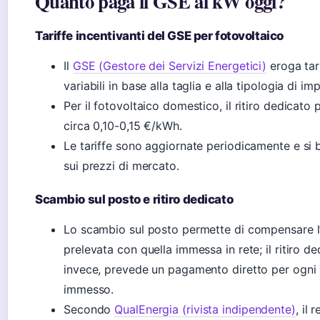
Quanto paga il GSE al kW oggi?
Tariffe incentivanti del GSE per fotovoltaico
Il
GSE (Gestore dei Servizi Energetici)
eroga tar
variabili in base alla taglia e alla tipologia di im
Per il fotovoltaico domestico, il ritiro dedicato
circa 0,10-0,15 €/kWh.
Le tariffe sono aggiornate periodicamente e si
sui prezzi di mercato.
Scambio sul posto e ritiro dedicato
Lo scambio sul posto permette di compensare l
prelevata con quella immessa in rete; il ritiro de
invece, prevede un pagamento diretto per ogn
immesso.
Secondo
QualEnergia (rivista indipendente)
, il 