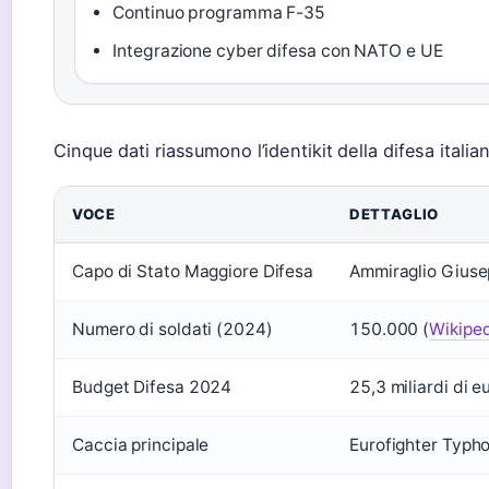
Continuo programma F-35
Integrazione cyber difesa con NATO e UE
Cinque dati riassumono l’identikit della difesa ital
VOCE
DETTAGLIO
Capo di Stato Maggiore Difesa
Ammiraglio Giuse
Numero di soldati (2024)
150.000 (
Wikiped
Budget Difesa 2024
25,3 miliardi di eu
Caccia principale
Eurofighter Typho