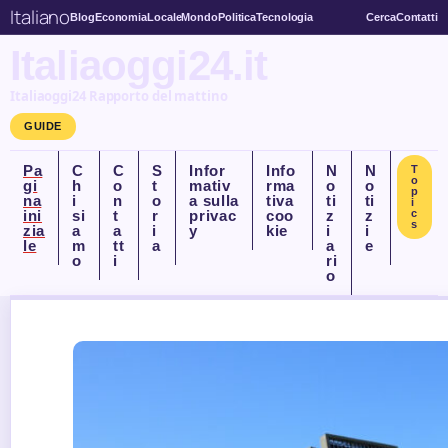
Italiano
Blog
Economia
Locale
Mondo
Politica
Tecnologia
Cerca
Contatti
Italiaoggi24.it
Italiaoggi24 Rapporto del mattino
GUIDE
Pa
C
C
S
Infor
Info
N
N
T
o
gi
h
o
t
mativ
rma
o
o
p
na
i
n
o
a sulla
tiva
ti
ti
i
ini
si
t
r
privac
coo
z
z
c
s
zia
a
a
i
y
kie
i
i
le
m
tt
a
a
e
o
i
ri
o