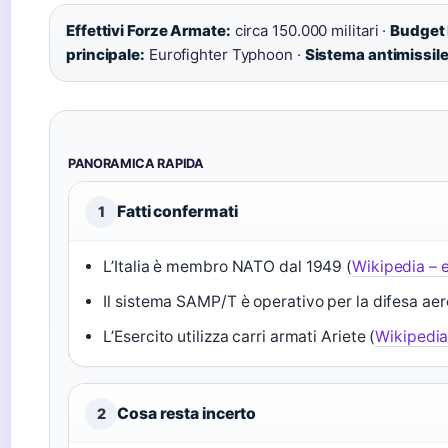
Effettivi Forze Armate:
circa 150.000 militari ·
Budget 
principale:
Eurofighter Typhoon ·
Sistema antimissile
PANORAMICA RAPIDA
Fatti confermati
1
L’Italia è membro NATO dal 1949 (
Wikipedia – 
Il sistema SAMP/T è operativo per la difesa aer
L’Esercito utilizza carri armati Ariete (
Wikipedia
Cosa resta incerto
2