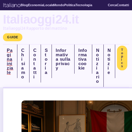
Italiano
Blog
Economia
Locale
Mondo
Politica
Tecnologia
Cerca
Contatti
Italiaoggi24.it
Italiaoggi24 Rapporto del mattino
GUIDE
Pa
C
C
S
Infor
Info
N
N
T
o
gi
h
o
t
mativ
rma
o
o
p
na
i
n
o
a sulla
tiva
ti
ti
i
ini
si
t
r
privac
coo
z
z
c
s
zia
a
a
i
y
kie
i
i
le
m
tt
a
a
e
o
i
ri
o