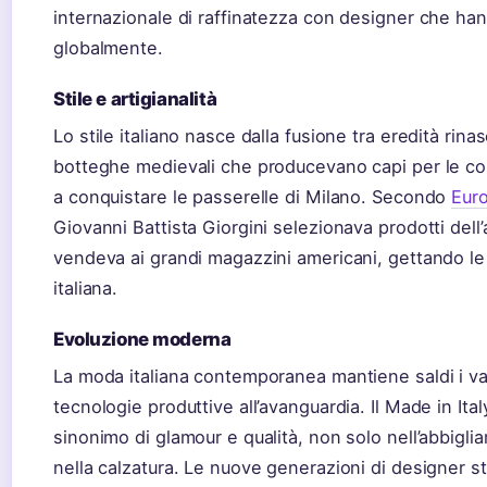
internazionale di raffinatezza con designer che hann
globalmente.
Stile e artigianalità
Lo stile italiano nasce dalla fusione tra eredità rin
botteghe medievali che producevano capi per le cor
a conquistare le passerelle di Milano. Secondo
Euro
Giovanni Battista Giorgini selezionava prodotti dell’ar
vendeva ai grandi magazzini americani, gettando le 
italiana.
Evoluzione moderna
La moda italiana contemporanea mantiene saldi i va
tecnologie produttive all’avanguardia. Il Made in It
sinonimo di glamour e qualità, non solo nell’abbigl
nella calzatura. Le nuove generazioni di designer s