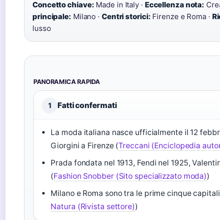
Concetto chiave:
Made in Italy ·
Eccellenza nota:
Crea
principale:
Milano ·
Centri storici:
Firenze e Roma ·
Ri
lusso
PANORAMICA RAPIDA
Fatti confermati
1
La moda italiana nasce ufficialmente il 12 febbr
Giorgini a Firenze (
Treccani (Enciclopedia auto
Prada fondata nel 1913, Fendi nel 1925, Valenti
(
Fashion Snobber (Sito specializzato moda)
)
Milano e Roma sono tra le prime cinque capitali
Natura (Rivista settore)
)