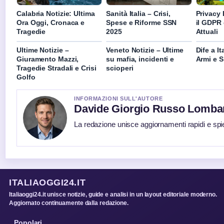
Calabria Notizie: Ultima
Sanità Italia – Crisi,
Privacy D
Ora Oggi, Cronaca e
Spese e Riforme SSN
il GDPR 
Tragedie
2025
Attuali
Ultime Notizie –
Veneto Notizie – Ultime
Dife a I
Giuramento Mazzi,
su mafia, incidenti e
Armi e S
Tragedie Stradali e Crisi
scioperi
Golfo
INFORMAZIONI SULL'AUTORE
Davide Giorgio Russo Lomba
La redazione unisce aggiornamenti rapidi e spi
ITALIAOGGI24.IT
Italiaoggi24.it unisce notizie, guide e analisi in un layout editoriale moderno.
Aggiornato continuamente dalla redazione.
Popolari