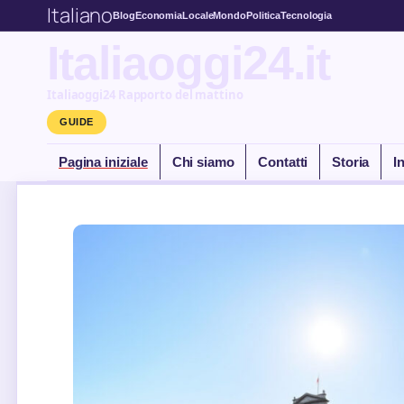
Italiano
Blog
Economia
Locale
Mondo
Politica
Tecnologia
Italiaoggi24.it
Italiaoggi24 Rapporto del mattino
GUIDE
Pagina iniziale
Chi siamo
Contatti
Storia
I