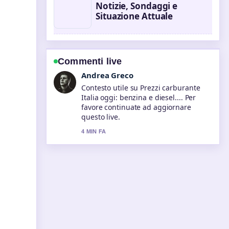
Notizie, Sondaggi e
Situazione Attuale
Commenti live
Sara Moretti
La copertura di Produzione industriale
Italia: dati 2025 e previsioni... sembra
solida e molto facile da seguire.
6 MIN FA