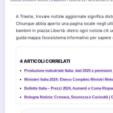
DAVIDE GIORGIO RUSSO LOMBARDI • 2026-05-16 • REVISIONATO 
A Trieste, trovare notizie aggiornate significa distri
Chiunque abbia aperto una pagina locale negli ultim
bambini in piazza Libertà: dietro ogni notizia c’
guida mappa l’ecosistema informativo per sapere
4 ARTICOLI CORRELATI
Produzione industriale Italia: dati 2025 e previsioni
Ministeri Italia 2024: Elenco Completo Ministri Mel
Bollette Italia – Prezzi 2024, Aumenti e Come Rispa
Bologna Notizie: Cronaca, Sicurezza e Curiosità |