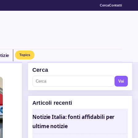
Cerca
Contatti
tizie
Topics
Cerca
Vai
Articoli recenti
Notizie Italia: fonti affidabili per
ultime notizie