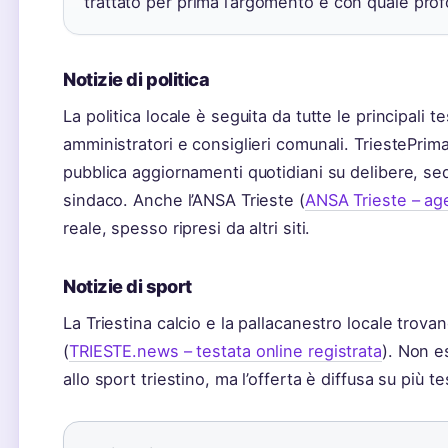
trattato per prima l’argomento e con quale prof
Notizie di politica
La politica locale è seguita da tutte le principali 
amministratori e consiglieri comunali. TriestePrima
pubblica aggiornamenti quotidiani su delibere, sed
sindaco. Anche l’ANSA Trieste (
ANSA Trieste – ag
reale, spesso ripresi da altri siti.
Notizie di sport
La Triestina calcio e la pallacanestro locale trov
(
TRIESTE.news – testata online registrata
). Non e
allo sport triestino, ma l’offerta è diffusa su più 