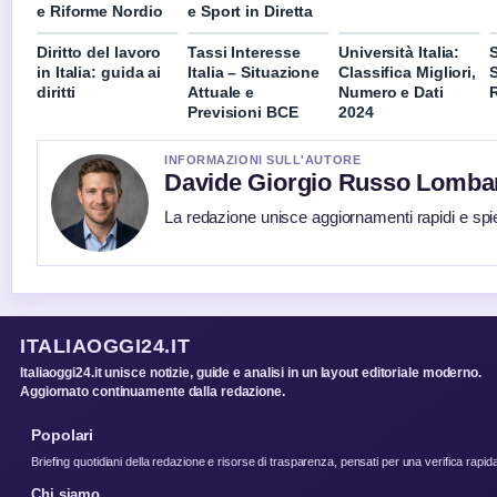
e Riforme Nordio
e Sport in Diretta
Diritto del lavoro
Tassi Interesse
Università Italia:
S
in Italia: guida ai
Italia – Situazione
Classifica Migliori,
S
diritti
Attuale e
Numero e Dati
R
Previsioni BCE
2024
INFORMAZIONI SULL'AUTORE
Davide Giorgio Russo Lomba
La redazione unisce aggiornamenti rapidi e spi
ITALIAOGGI24.IT
Italiaoggi24.it unisce notizie, guide e analisi in un layout editoriale moderno.
Aggiornato continuamente dalla redazione.
Popolari
Briefing quotidiani della redazione e risorse di trasparenza, pensati per una verifica rapid
Chi siamo